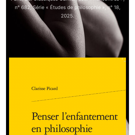
n° 682, Série « Études de philosophie », n° 18,
2025.