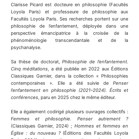
n
Clarisse Picard est docteure en philosophie (Facultés
k
Loyola Paris) et professeure de philosophie aux
Facultés Loyola Paris. Ses recherches portent sur une
e
philosophie de l’enfantement, déployée dans une
perspective émancipatrice à la croisée de la
d
phénoménologie transcendantale et de la
psychanalyse.
i
Sa thèse de doctorat,
Philosophie de l’enfantement.
n
Cinq méditations
, a été publiée en 2022 aux Éditions
Classiques Garnier, dans la collection « Philosophies
contemporaines ». Elle a été suivie de
Penser
l’enfantement en philosophie (2021–2024). Écrits et
conférences
, paru en 2025 chez le même éditeur.
Elle a également codirigé plusieurs ouvrages collectifs :
Femmes et philosophie. Penser autrement ?
(Classiques Garnier, 2024) ;
Hommes et femmes en
Église : du nouveau ?
(Éditions des Facultés Loyola