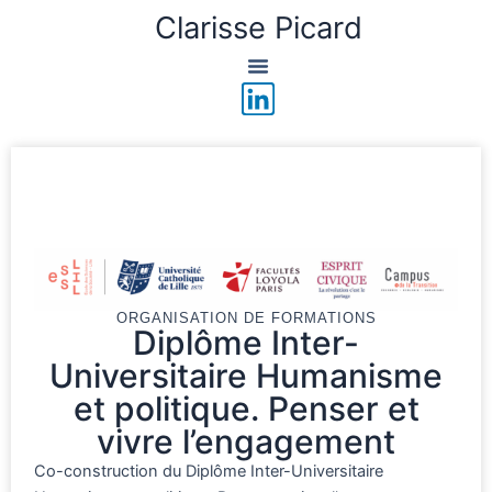
Aller
Clarisse Picard
au
contenu
L
i
n
k
e
d
i
n
ORGANISATION DE FORMATIONS
Diplôme Inter-
Universitaire Humanisme
et politique. Penser et
vivre l’engagement
Co-construction du Diplôme Inter-Universitaire