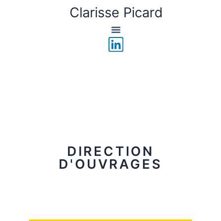
Aller
Clarisse Picard
au
contenu
L
i
n
k
e
d
i
n
DIRECTION
D'OUVRAGES