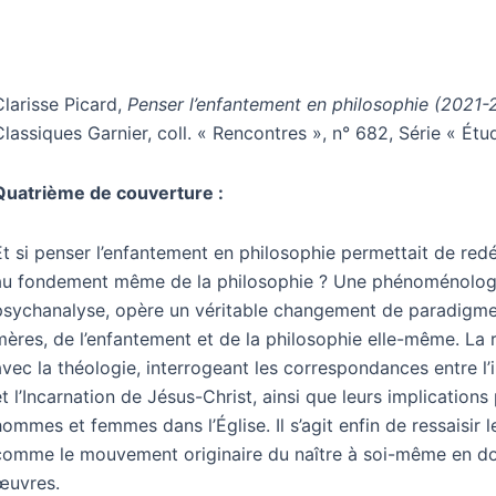
Clarisse Picard,
Penser l’enfantement en philosophie (2021-2
Classiques Garnier, coll. « Rencontres », n° 682, Série « Étu
Quatrième de couverture :
Et si penser l’enfantement en philosophie permettait de redéc
au fondement même de la philosophie ? Une phénoménologie
psychanalyse, opère un véritable changement de paradigme
mères, de l’enfantement et de la philosophie elle-même. La 
avec la théologie, interrogeant les correspondances entre l’
et l’Incarnation de Jésus-Christ, ainsi que leurs implications
hommes et femmes dans l’Église. Il s’agit enfin de ressaisir l
comme le mouvement originaire du naître à soi-même en do
œuvres.