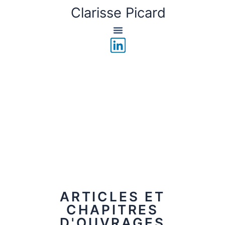
Aller
Clarisse Picard
au
contenu
L
i
n
k
e
d
i
n
ARTICLES ET
CHAPITRES
D'OUVRAGES