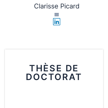
Aller
Clarisse Picard
au
contenu
L
i
n
k
e
d
i
THÈSE DE
n
DOCTORAT