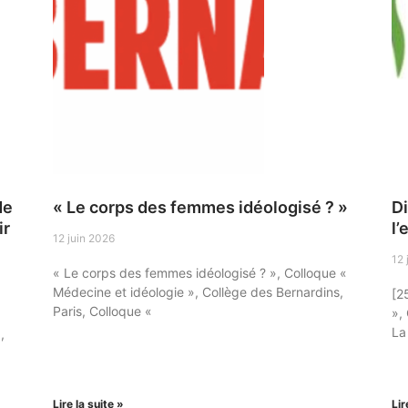
de
« Le corps des femmes idéologisé ? »
Di
ir
l
12 juin 2026
12 
« Le corps des femmes idéologisé ? », Colloque «
Médecine et idéologie », Collège des Bernardins,
[2
Paris, Colloque «
»,
La
,
Lire la suite »
Lir