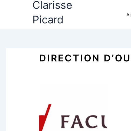
Clarisse
Aller
au
Ac
Picard
contenu
DIRECTION D’O