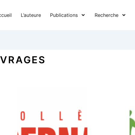
cueil
L’auteure
Publications
Recherche
UVRAGES
Page
Page
Page
Page
Page