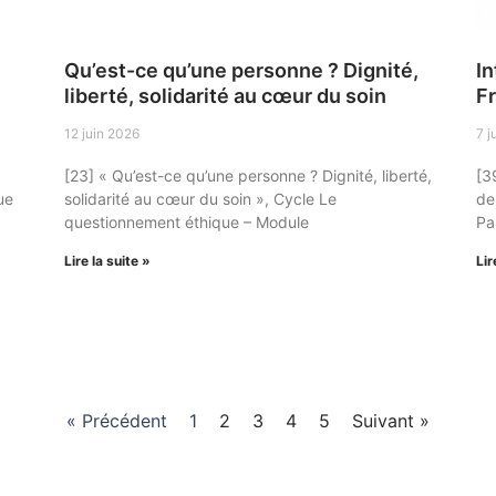
Qu’est-ce qu’une personne ? Dignité,
In
liberté, solidarité au cœur du soin
Fr
12 juin 2026
7 j
[23] « Qu’est-ce qu’une personne ? Dignité, liberté,
[3
ue
solidarité au cœur du soin », Cycle Le
de
questionnement éthique – Module
Pa
Lire la suite »
Lir
« Précédent
1
2
3
4
5
Suivant »