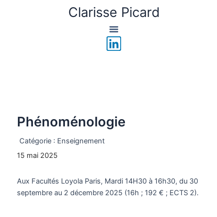
Aller
Clarisse Picard
au
contenu
L
i
n
k
e
d
Phénoménologie
i
n
Catégorie :
Enseignement
15 mai 2025
Aux Facultés Loyola Paris, Mardi 14H30 à 16h30, du 30
septembre au 2 décembre 2025 (16h ; 192 € ; ECTS 2).