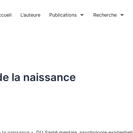
cueil
L’auteure
Publications
Recherche
e la naissance
 la naissance »,
DU Santé mentale, psychologie existentiel