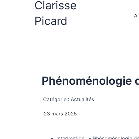
Clarisse
Aller
au
Ac
Picard
contenu
Phénoménologie d
Catégorie :
Actualités
23 mars 2025
Intervention : « Phénoménologie de