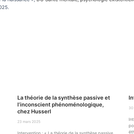
025.
La théorie de la synthèse passive et
In
l’inconscient phénoménologique,
30
chez Husserl
In
23 mars 2025
po
ét
Intervention : « La théorie de la synthèse passive