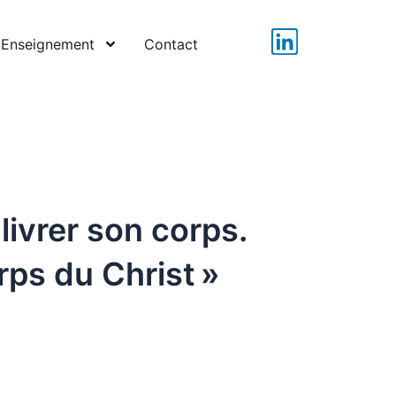
L
Enseignement
Contact
i
n
k
e
d
i
n
livrer son corps.
ps du Christ »