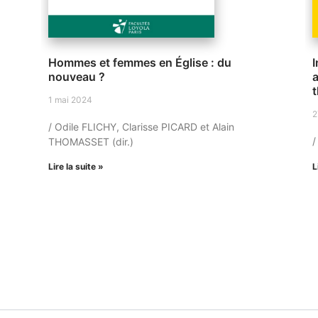
Hommes et femmes en Église : du
I
nouveau ?
1 mai 2024
2
/ Odile FLICHY, Clarisse PICARD et Alain
/
THOMASSET (dir.)
Lire la suite »
L