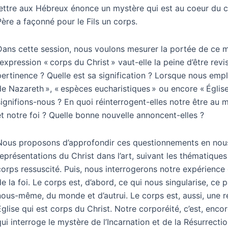
lettre aux Hébreux énonce un mystère qui est au coeur du chri
Père a façonné pour le Fils un corps.
Dans cette session, nous voulons mesurer la portée de ce 
l’expression « corps du Christ » vaut-elle la peine d’être revi
pertinence ? Quelle est sa signification ? Lorsque nous emp
de Nazareth », « espèces eucharistiques » ou encore « Église 
signifions-nous ? En quoi réinterrogent-elles notre être au 
et notre foi ? Quelle bonne nouvelle annoncent-elles ?
Nous proposons d’approfondir ces questionnements en nous l
représentations du Christ dans l’art, suivant les thématique
corps ressuscité. Puis, nous interrogerons notre expérienc
de la foi. Le corps est, d’abord, ce qui nous singularise, ce 
nous-même, du monde et d’autrui. Le corps est, aussi, une ré
Église qui est corps du Christ. Notre corporéité, c’est, encor
qui interroge le mystère de l’Incarnation et de la Résurrectio