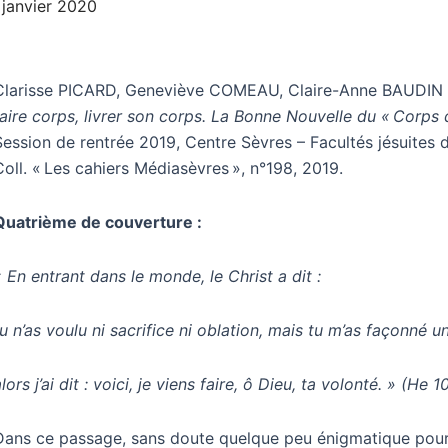
 janvier 2020
Clarisse PICARD, Geneviève COMEAU, Claire-Anne BAUDIN 
faire corps, livrer son corps. La Bonne Nouvelle du « Corps d
Session de rentrée 2019, Centre Sèvres – Facultés jésuites de
Coll. « Les cahiers Médiasèvres », n°198, 2019.
Quatrième de couverture :
« En entrant dans le monde, le Christ a dit :
tu n’as voulu ni sacrifice ni oblation, mais tu m’as façonné u
lors j’ai dit : voici, je viens faire, ô Dieu, ta volonté. » (He 1
Dans ce passage, sans doute quelque peu énigmatique pour 