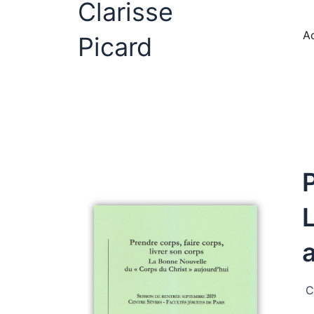
Clarisse
Aller
au
Ac
Picard
contenu
P
C