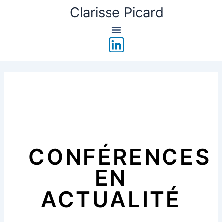
Aller
Clarisse Picard
au
contenu
L
i
n
k
e
d
i
n
CONFÉRENCES
EN
ACTUALITÉ